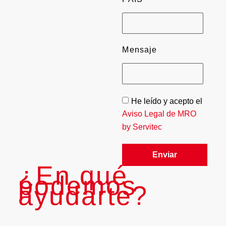
Mensaje
He leído y acepto el
Aviso Legal de MRO
by Servitec
Enviar
¿En qué
podemos
ayudarte?